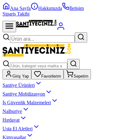
Ana Sayfa
Hakkımızda
İletişim
Sipariş Takibi
Giriş Yap
Favorilerim
Sepetim
Şantiye Ürünleri
Şantiye Mobilizasyon
İş Güvenlik Malzemeleri
Nalburiye
Hırdavat
Usta El Aletleri
Kimyasallar