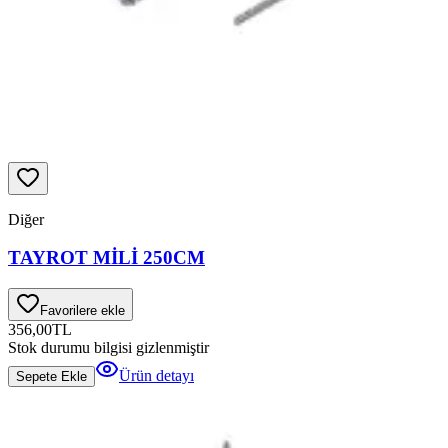
Diğer
TAYROT MİLİ 250CM
Favorilere ekle
356,00
TL
Stok durumu bilgisi gizlenmiştir
Ürün detayı
Sepete Ekle