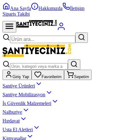
Ana Sayfa
Hakkımızda
İletişim
Sipariş Takibi
Giriş Yap
Favorilerim
Sepetim
Şantiye Ürünleri
Şantiye Mobilizasyon
İş Güvenlik Malzemeleri
Nalburiye
Hırdavat
Usta El Aletleri
Kimyasallar