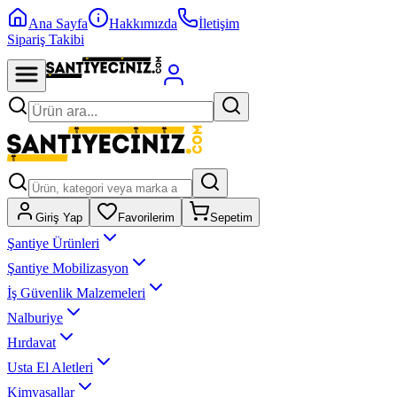
Ana Sayfa
Hakkımızda
İletişim
Sipariş Takibi
Giriş Yap
Favorilerim
Sepetim
Şantiye Ürünleri
Şantiye Mobilizasyon
İş Güvenlik Malzemeleri
Nalburiye
Hırdavat
Usta El Aletleri
Kimyasallar