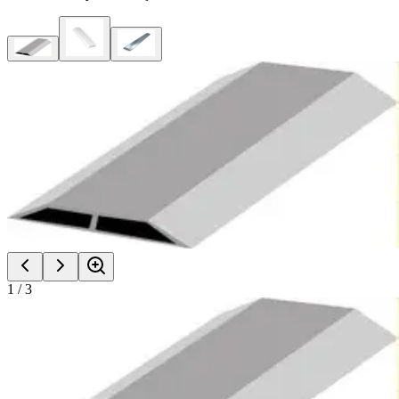
1
/
3