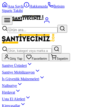
Ana Sayfa
Hakkımızda
İletişim
Sipariş Takibi
Giriş Yap
Favorilerim
Sepetim
Şantiye Ürünleri
Şantiye Mobilizasyon
İş Güvenlik Malzemeleri
Nalburiye
Hırdavat
Usta El Aletleri
Kimyasallar