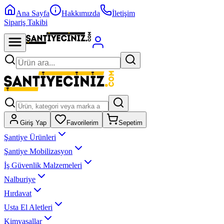
Ana Sayfa
Hakkımızda
İletişim
Sipariş Takibi
Giriş Yap
Favorilerim
Sepetim
Şantiye Ürünleri
Şantiye Mobilizasyon
İş Güvenlik Malzemeleri
Nalburiye
Hırdavat
Usta El Aletleri
Kimyasallar