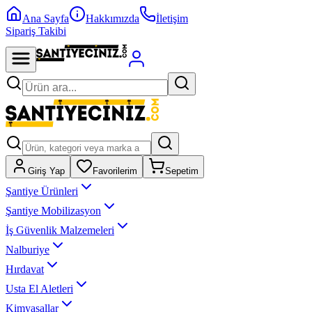
Ana Sayfa
Hakkımızda
İletişim
Sipariş Takibi
Giriş Yap
Favorilerim
Sepetim
Şantiye Ürünleri
Şantiye Mobilizasyon
İş Güvenlik Malzemeleri
Nalburiye
Hırdavat
Usta El Aletleri
Kimyasallar