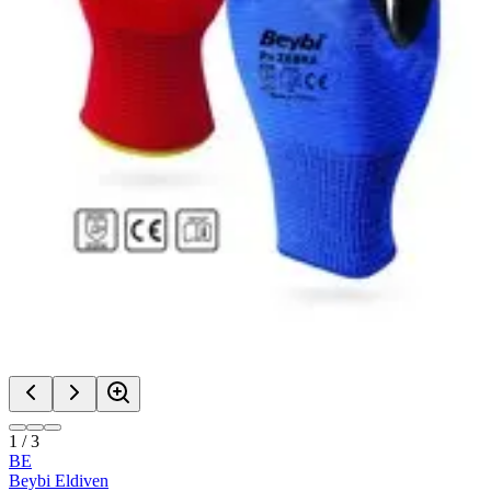
1
/
3
BE
Beybi Eldiven