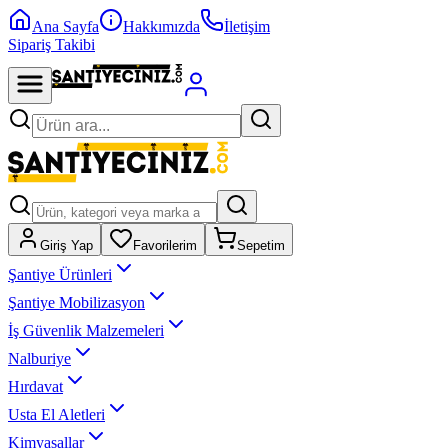
Ana Sayfa
Hakkımızda
İletişim
Sipariş Takibi
Giriş Yap
Favorilerim
Sepetim
Şantiye Ürünleri
Şantiye Mobilizasyon
İş Güvenlik Malzemeleri
Nalburiye
Hırdavat
Usta El Aletleri
Kimyasallar