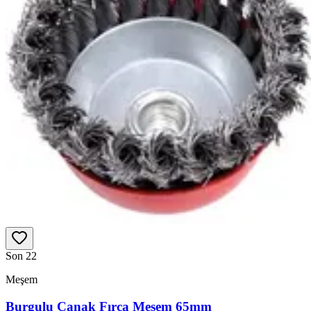
Son 2
2
Meşem
Burgulu Çanak Fırça Meşem 65mm