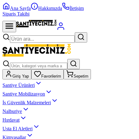
Ana Sayfa
Hakkımızda
İletişim
Sipariş Takibi
Giriş Yap
Favorilerim
Sepetim
Şantiye Ürünleri
Şantiye Mobilizasyon
İş Güvenlik Malzemeleri
Nalburiye
Hırdavat
Usta El Aletleri
Kimyasallar