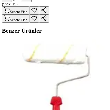
(Stok:
15
)
Sepete Ekle
Sepete Ekle
Benzer Ürünler