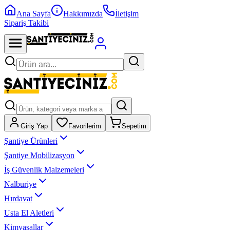
Ana Sayfa
Hakkımızda
İletişim
Sipariş Takibi
Giriş Yap
Favorilerim
Sepetim
Şantiye Ürünleri
Şantiye Mobilizasyon
İş Güvenlik Malzemeleri
Nalburiye
Hırdavat
Usta El Aletleri
Kimyasallar