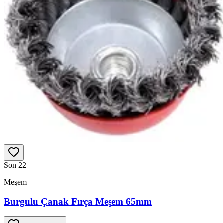
Son 2
2
Meşem
Burgulu Çanak Fırça Meşem 65mm