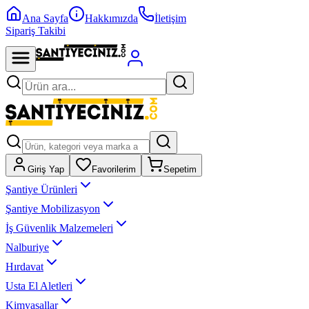
Ana Sayfa
Hakkımızda
İletişim
Sipariş Takibi
Giriş Yap
Favorilerim
Sepetim
Şantiye Ürünleri
Şantiye Mobilizasyon
İş Güvenlik Malzemeleri
Nalburiye
Hırdavat
Usta El Aletleri
Kimyasallar