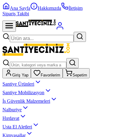
Ana Sayfa
Hakkımızda
İletişim
Sipariş Takibi
Giriş Yap
Favorilerim
Sepetim
Şantiye Ürünleri
Şantiye Mobilizasyon
İş Güvenlik Malzemeleri
Nalburiye
Hırdavat
Usta El Aletleri
Kimyasallar