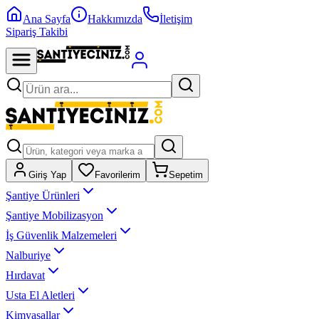
Ana Sayfa
Hakkımızda
İletişim
Sipariş Takibi
Giriş Yap
Favorilerim
Sepetim
Şantiye Ürünleri
Şantiye Mobilizasyon
İş Güvenlik Malzemeleri
Nalburiye
Hırdavat
Usta El Aletleri
Kimyasallar