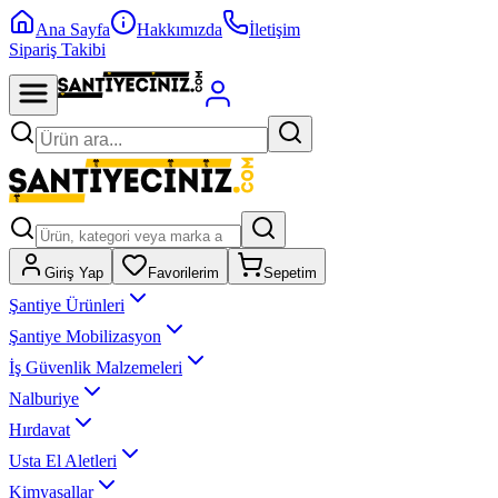
Ana Sayfa
Hakkımızda
İletişim
Sipariş Takibi
Giriş Yap
Favorilerim
Sepetim
Şantiye Ürünleri
Şantiye Mobilizasyon
İş Güvenlik Malzemeleri
Nalburiye
Hırdavat
Usta El Aletleri
Kimyasallar