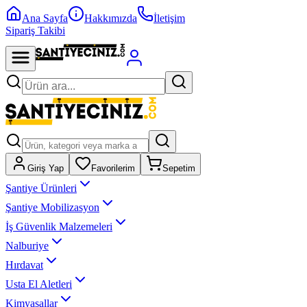
Ana Sayfa
Hakkımızda
İletişim
Sipariş Takibi
Giriş Yap
Favorilerim
Sepetim
Şantiye Ürünleri
Şantiye Mobilizasyon
İş Güvenlik Malzemeleri
Nalburiye
Hırdavat
Usta El Aletleri
Kimyasallar