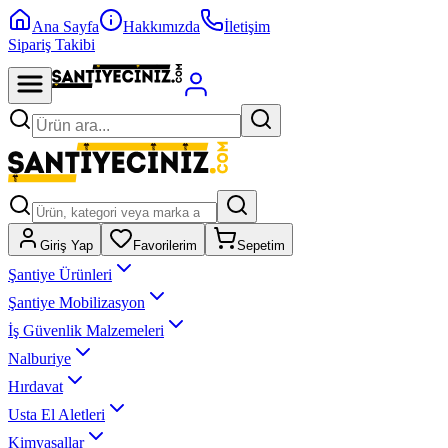
Ana Sayfa
Hakkımızda
İletişim
Sipariş Takibi
Giriş Yap
Favorilerim
Sepetim
Şantiye Ürünleri
Şantiye Mobilizasyon
İş Güvenlik Malzemeleri
Nalburiye
Hırdavat
Usta El Aletleri
Kimyasallar