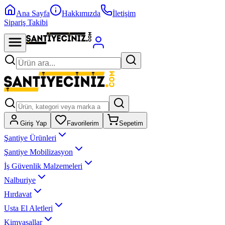
Ana Sayfa
Hakkımızda
İletişim
Sipariş Takibi
Giriş Yap
Favorilerim
Sepetim
Şantiye Ürünleri
Şantiye Mobilizasyon
İş Güvenlik Malzemeleri
Nalburiye
Hırdavat
Usta El Aletleri
Kimyasallar