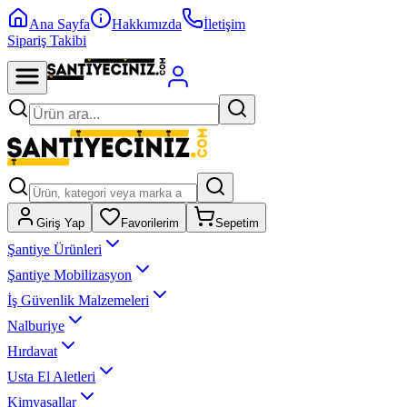
Ana Sayfa
Hakkımızda
İletişim
Sipariş Takibi
Giriş Yap
Favorilerim
Sepetim
Şantiye Ürünleri
Şantiye Mobilizasyon
İş Güvenlik Malzemeleri
Nalburiye
Hırdavat
Usta El Aletleri
Kimyasallar