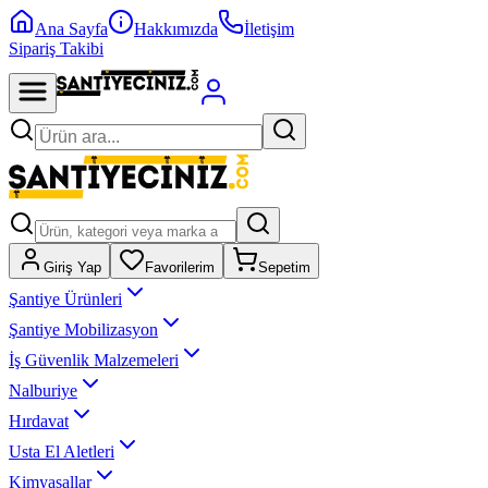
Ana Sayfa
Hakkımızda
İletişim
Sipariş Takibi
Giriş Yap
Favorilerim
Sepetim
Şantiye Ürünleri
Şantiye Mobilizasyon
İş Güvenlik Malzemeleri
Nalburiye
Hırdavat
Usta El Aletleri
Kimyasallar