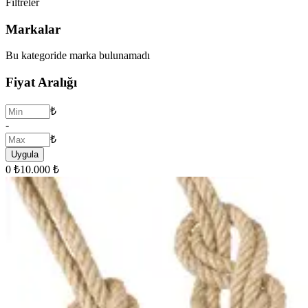
Filtreler
Markalar
Bu kategoride marka bulunamadı
Fiyat Aralığı
₺
-
₺
Uygula
0 ₺
10.000 ₺