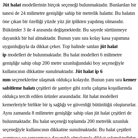
Jüt halat
modellerinin birçok seçeneği bulunmaktadır. Bunlardan bir
tanesi de 24 milimetre genişliğe sahip bir metrelik halattır. Bu halatın
öne çıkan bir özelliği yüzde yüz jüt iplikten yapılmış olmasıdır.
Bükümler 3 ile 4 arasında değişmektedir. Bu sayede sürtünmeye
dayanıklı bir hal almaktadır. Bunun yanı sıra kolay kasa yapımına
uygunluğuyla da dikkat çeker. Top halinde satılan
jüt halat
ip
modelleri de bulunmaktadır. Bu halat modelleri 6 milimetre
genişliğe sahip olup 200 metre uzunluğundaki boy seçeneğiyle
kullanıcının dikkatine sunulmaktadır.
Jüt halat ip 6
mm
seçeneklerine ulaşmak oldukça kolaydır. Bunun yanı sıra
kemer
sabitleme halatı
çeşitleri de şantiye gibi zorlu çalışma koşullarında
oldukça tercih edilen ürünler arasındadır. Jüt halat modelleri
kemerleriyle birlikte bir iş sağlığı ve güvenliği bütünlüğü oluştururlar.
Aynı zamanda 8 milimetre genişliğe sahip olan jüt halat çeşitleri de
bulunmaktadır. Bu halat seçeneği toplamda 200 metrelik uzunluk
seçeneğiyle kullanıcının dikkatine sunulmaktadır. Bu halat çeşitleri
aşınmaya ve yıpranmaya dayanıklı olmalarıyla dikkat çekmektedirler.