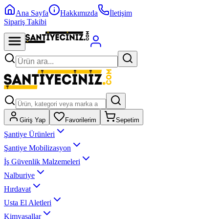
Ana Sayfa
Hakkımızda
İletişim
Sipariş Takibi
Giriş Yap
Favorilerim
Sepetim
Şantiye Ürünleri
Şantiye Mobilizasyon
İş Güvenlik Malzemeleri
Nalburiye
Hırdavat
Usta El Aletleri
Kimyasallar