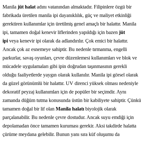
Manila
jüt halat
adını vatanından almaktadır. Filipinlere özgü bir
fabrikada üretilen manila ipi dayanıklılık, güç ve maliyet etkinliği
gerektiren kullanımlar için üretilmiş genel amaçlı bir halattır. Manila
ipi, tamamen doğal kenevir liflerinden yapıldığı için bazen
jüt
ipi
veya kenevir ipi olarak da adlandırılır. Çok emici bir halattır.
Ancak çok az esnemeye sahiptir. Bu nedenle tırmanma, engelli
parkurlar, savaş oyunları, çevre düzenlemesi kullanımları ve blok ve
mücadele uygulamaları gibi ipin doğrudan taşınmasının gerekli
olduğu faaliyetlerde yaygın olarak kullanılır. Manila ipi görsel olarak
da güzel görünümlü bir halattır. UV direnci yüksek olması nedeniyle
dekoratif peyzaj kullanımları için de popüler bir seçimdir. Aynı
zamanda düğüm tutma konusunda üstün bir kabiliyete sahiptir. Çünkü
tamamen doğal bir lif olan
Manila halatı
biyolojik olarak
parçalanabilir. Bu nedenle çevre dostudur. Ancak suyu emdiği için
depolamadan önce tamamen kuruması gerekir. Aksi takdirde halatta
çürüme meydana gelebilir. Bunun yanı sıra küf oluşumu da