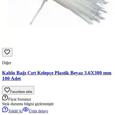
Diğer
Kablo Bağı Cırt Kelepçe Plastik Beyaz 3,6X300 mm
100 Adet
Favorilere ekle
Fiyat Sorunuz
Stok durumu bilgisi gizlenmiştir
Teklif Al
Ürün detayı