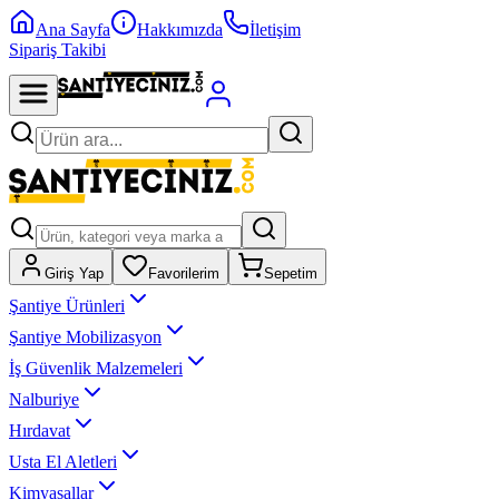
Ana Sayfa
Hakkımızda
İletişim
Sipariş Takibi
Giriş Yap
Favorilerim
Sepetim
Şantiye Ürünleri
Şantiye Mobilizasyon
İş Güvenlik Malzemeleri
Nalburiye
Hırdavat
Usta El Aletleri
Kimyasallar