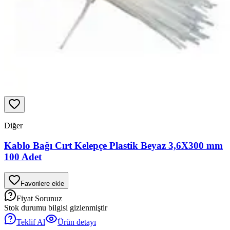
Diğer
Kablo Bağı Cırt Kelepçe Plastik Beyaz 3,6X300 mm
100 Adet
Favorilere ekle
Fiyat Sorunuz
Stok durumu bilgisi gizlenmiştir
Teklif Al
Ürün detayı