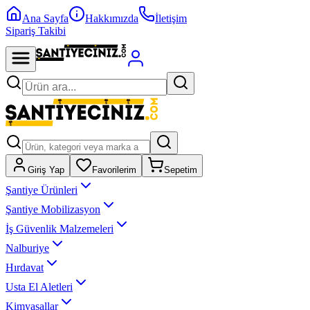
Ana Sayfa
Hakkımızda
İletişim
Sipariş Takibi
Giriş Yap
Favorilerim
Sepetim
Şantiye Ürünleri
Şantiye Mobilizasyon
İş Güvenlik Malzemeleri
Nalburiye
Hırdavat
Usta El Aletleri
Kimyasallar