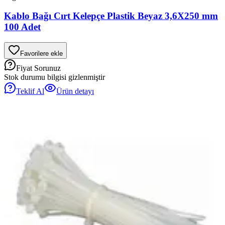
Kablo Bağı Cırt Kelepçe Plastik Beyaz 3,6X250 mm
100 Adet
Favorilere ekle
Fiyat Sorunuz
Stok durumu bilgisi gizlenmiştir
Teklif Al
Ürün detayı