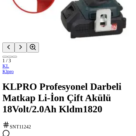
1
/
3
KL
Klpro
KLPRO Profesyonel Darbeli
Matkap Li-İon Çift Akülü
18Volt/2.0Ah Kldm1820
SNT11242