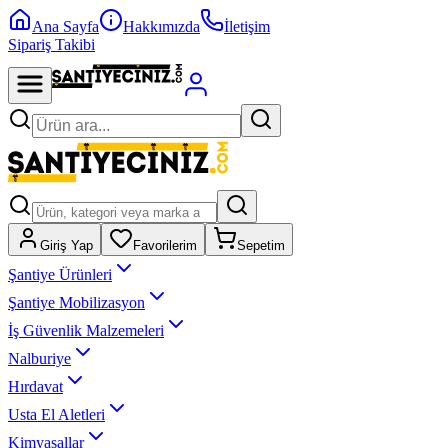
Ana Sayfa
Hakkımızda
İletişim
Sipariş Takibi
Giriş Yap
Favorilerim
Sepetim
Şantiye Ürünleri
Şantiye Mobilizasyon
İş Güvenlik Malzemeleri
Nalburiye
Hırdavat
Usta El Aletleri
Kimyasallar