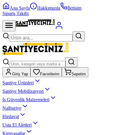
Ana Sayfa
Hakkımızda
İletişim
Sipariş Takibi
Giriş Yap
Favorilerim
Sepetim
Şantiye Ürünleri
Şantiye Mobilizasyon
İş Güvenlik Malzemeleri
Nalburiye
Hırdavat
Usta El Aletleri
Kimyasallar