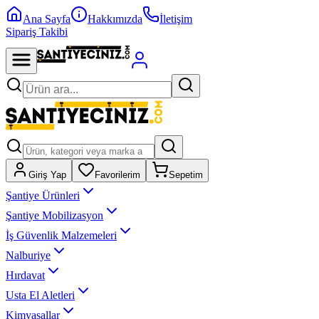
Ana Sayfa
Hakkımızda
İletişim
Sipariş Takibi
Giriş Yap
Favorilerim
Sepetim
Şantiye Ürünleri
Şantiye Mobilizasyon
İş Güvenlik Malzemeleri
Nalburiye
Hırdavat
Usta El Aletleri
Kimyasallar