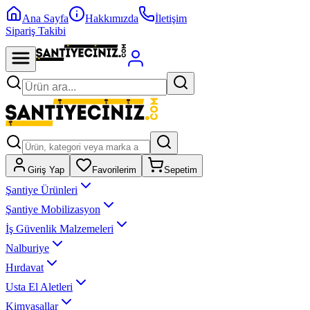
Ana Sayfa
Hakkımızda
İletişim
Sipariş Takibi
Giriş Yap
Favorilerim
Sepetim
Şantiye Ürünleri
Şantiye Mobilizasyon
İş Güvenlik Malzemeleri
Nalburiye
Hırdavat
Usta El Aletleri
Kimyasallar