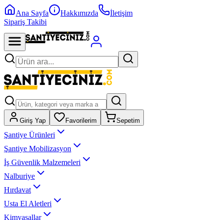
Ana Sayfa
Hakkımızda
İletişim
Sipariş Takibi
Giriş Yap
Favorilerim
Sepetim
Şantiye Ürünleri
Şantiye Mobilizasyon
İş Güvenlik Malzemeleri
Nalburiye
Hırdavat
Usta El Aletleri
Kimyasallar