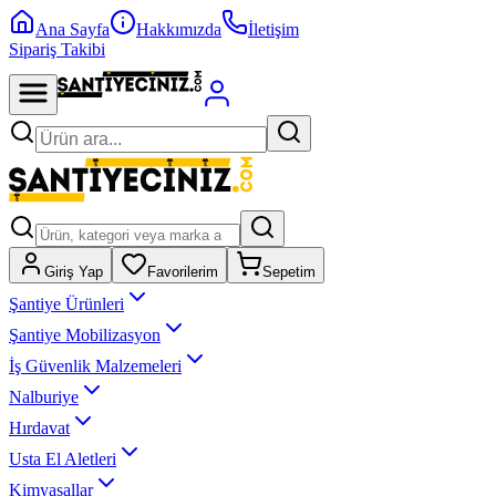
Ana Sayfa
Hakkımızda
İletişim
Sipariş Takibi
Giriş Yap
Favorilerim
Sepetim
Şantiye Ürünleri
Şantiye Mobilizasyon
İş Güvenlik Malzemeleri
Nalburiye
Hırdavat
Usta El Aletleri
Kimyasallar