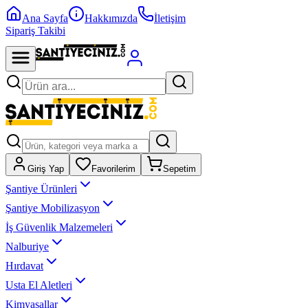
Ana Sayfa
Hakkımızda
İletişim
Sipariş Takibi
Giriş Yap
Favorilerim
Sepetim
Şantiye Ürünleri
Şantiye Mobilizasyon
İş Güvenlik Malzemeleri
Nalburiye
Hırdavat
Usta El Aletleri
Kimyasallar