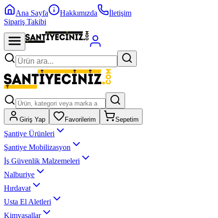
Ana Sayfa
Hakkımızda
İletişim
Sipariş Takibi
Giriş Yap
Favorilerim
Sepetim
Şantiye Ürünleri
Şantiye Mobilizasyon
İş Güvenlik Malzemeleri
Nalburiye
Hırdavat
Usta El Aletleri
Kimyasallar