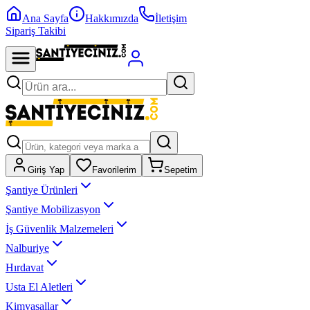
Ana Sayfa
Hakkımızda
İletişim
Sipariş Takibi
Giriş Yap
Favorilerim
Sepetim
Şantiye Ürünleri
Şantiye Mobilizasyon
İş Güvenlik Malzemeleri
Nalburiye
Hırdavat
Usta El Aletleri
Kimyasallar