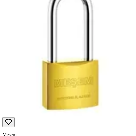
Meşem