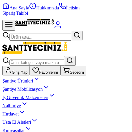
Ana Sayfa
Hakkımızda
İletişim
Sipariş Takibi
Giriş Yap
Favorilerim
Sepetim
Şantiye Ürünleri
Şantiye Mobilizasyon
İş Güvenlik Malzemeleri
Nalburiye
Hırdavat
Usta El Aletleri
Kimyasallar