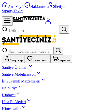
Ana Sayfa
Hakkımızda
İletişim
Sipariş Takibi
Giriş Yap
Favorilerim
Sepetim
Şantiye Ürünleri
Şantiye Mobilizasyon
İş Güvenlik Malzemeleri
Nalburiye
Hırdavat
Usta El Aletleri
Kimyasallar