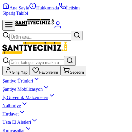
Ana Sayfa
Hakkımızda
İletişim
Sipariş Takibi
Giriş Yap
Favorilerim
Sepetim
Şantiye Ürünleri
Şantiye Mobilizasyon
İş Güvenlik Malzemeleri
Nalburiye
Hırdavat
Usta El Aletleri
Kimyasallar