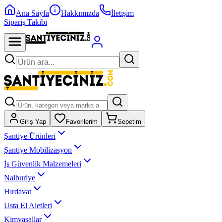
Ana Sayfa
Hakkımızda
İletişim
Sipariş Takibi
Giriş Yap
Favorilerim
Sepetim
Şantiye Ürünleri
Şantiye Mobilizasyon
İş Güvenlik Malzemeleri
Nalburiye
Hırdavat
Usta El Aletleri
Kimyasallar