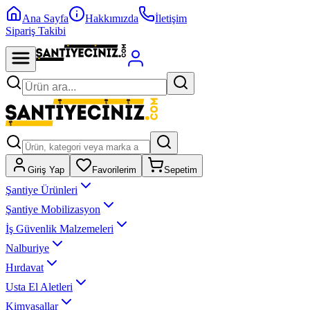
Ana Sayfa
Hakkımızda
İletişim
Sipariş Takibi
Giriş Yap
Favorilerim
Sepetim
Şantiye Ürünleri
Şantiye Mobilizasyon
İş Güvenlik Malzemeleri
Nalburiye
Hırdavat
Usta El Aletleri
Kimyasallar