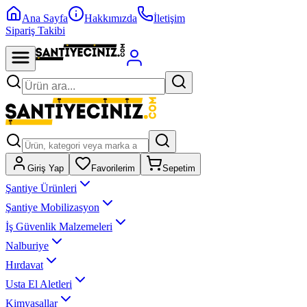
Ana Sayfa
Hakkımızda
İletişim
Sipariş Takibi
Giriş Yap
Favorilerim
Sepetim
Şantiye Ürünleri
Şantiye Mobilizasyon
İş Güvenlik Malzemeleri
Nalburiye
Hırdavat
Usta El Aletleri
Kimyasallar