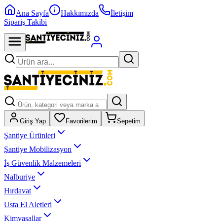
Ana Sayfa
Hakkımızda
İletişim
Sipariş Takibi
Giriş Yap
Favorilerim
Sepetim
Şantiye Ürünleri
Şantiye Mobilizasyon
İş Güvenlik Malzemeleri
Nalburiye
Hırdavat
Usta El Aletleri
Kimyasallar