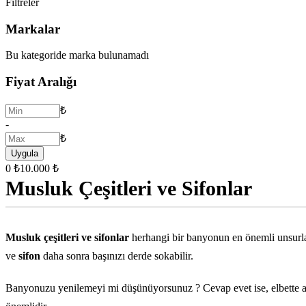
Filtreler
Markalar
Bu kategoride marka bulunamadı
Fiyat Aralığı
₺
-
₺
Uygula
0 ₺
10.000 ₺
Musluk Çeşitleri ve Sifonlar
Musluk çeşitleri ve sifonlar
herhangi bir banyonun en önemli unsurla
ve
sifon
daha sonra başınızı derde sokabilir.
Banyonuzu yenilemeyi mi düşünüyorsunuz ? Cevap evet ise, elbette ak