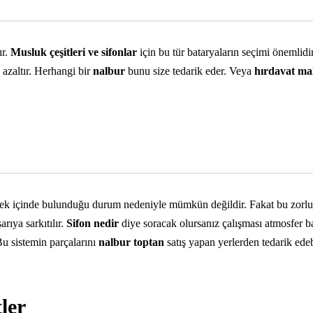
ır.
Musluk
çeşitleri ve sifonlar
için bu tür bataryaların seçimi önemlid
azaltır. Herhangi bir
nalbur
bunu size tedarik eder. Veya
hırdavat
ma
erek içinde bulunduğu durum nedeniyle mümkün değildir. Fakat bu zorl
rıya sarkıtılır.
Sifon nedir
diye soracak olursanız çalışması atmosfer ba
 Bu sistemin parçalarını
nalbur toptan
satış yapan yerlerden tedarik edebi
ler