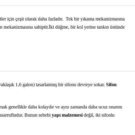
etler için çeşit olarak daha fazladır. Tek bir yıkama mekanizmasına
ifon mekanizmasına sahiptir.İki düğme, bir kol yerine tankın üstünde
(yaklaşık 1,6 galon) tasarlanmış bir sifonu devreye sokar.
Sifon
ak genellikle daha kolaydır ve aynı zamanda daha ucuz onarım
 tasarrufludur. Bunun sebebi
yapı malzemesi
değil, iki sifonlu