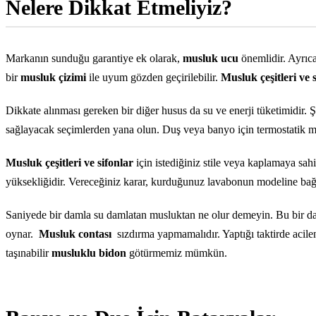
Nelere Dikkat Etmeliyiz?
Markanın sunduğu garantiye ek olarak,
musluk ucu
önemlidir. Ayrıc
bir
musluk çizimi
ile uyum gözden geçirilebilir.
Musluk çeşitleri ve 
Dikkate alınması gereken bir diğer husus da su ve enerji tüketimidir
sağlayacak seçimlerden yana olun. Duş veya banyo için termostatik m
Musluk çeşitleri ve sifonlar
için istediğiniz stile veya kaplamaya sa
yüksekliğidir. Vereceğiniz karar, kurduğunuz lavabonun modeline bağl
Saniyede bir damla su damlatan musluktan ne olur demeyin. Bu bir da
oynar.
Musluk contası
sızdırma yapmamalıdır. Yaptığı taktirde acilen
taşınabilir
musluklu bidon
götürmemiz mümkün.