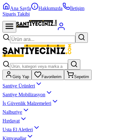
Ana Sayfa
Hakkımızda
İletişim
Sipariş Takibi
Giriş Yap
Favorilerim
Sepetim
Şantiye Ürünleri
Şantiye Mobilizasyon
İş Güvenlik Malzemeleri
Nalburiye
Hırdavat
Usta El Aletleri
Kimyasallar