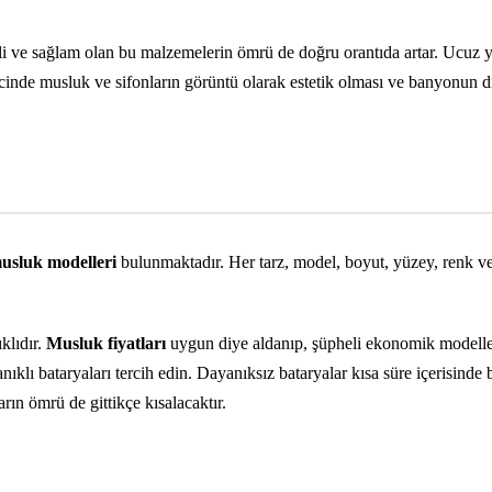
li ve sağlam olan bu malzemelerin ömrü de doğru orantıda artar. Ucuz yo
cinde musluk ve sifonların görüntü olarak estetik olması ve banyonun 
usluk modelleri
bulunmaktadır. Her tarz, model, boyut, yüzey, renk ve
klıdır.
Musluk fiyatları
uygun diye aldanıp, şüpheli ekonomik modeller
lı bataryaları tercih edin. Dayanıksız bataryalar kısa süre içerisinde b
rın ömrü de gittikçe kısalacaktır.