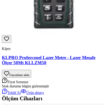
Klpro
KLPRO Profesyonel Lazer Metre - Lazer Mesafe
Ölçer 50Mt KLLZM50
Favorilere ekle
Fiyat Sorunuz
Stok durumu bilgisi gizlenmiştir
Teklif Al
Ürün detayı
Ölçüm Cihazları