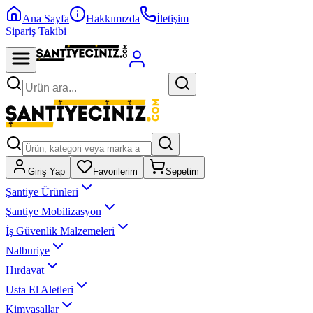
Ana Sayfa
Hakkımızda
İletişim
Sipariş Takibi
Giriş Yap
Favorilerim
Sepetim
Şantiye Ürünleri
Şantiye Mobilizasyon
İş Güvenlik Malzemeleri
Nalburiye
Hırdavat
Usta El Aletleri
Kimyasallar