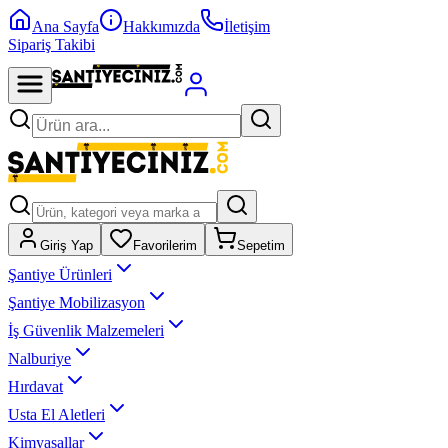
Ana Sayfa
Hakkımızda
İletişim
Sipariş Takibi
Giriş Yap
Favorilerim
Sepetim
Şantiye Ürünleri
Şantiye Mobilizasyon
İş Güvenlik Malzemeleri
Nalburiye
Hırdavat
Usta El Aletleri
Kimyasallar