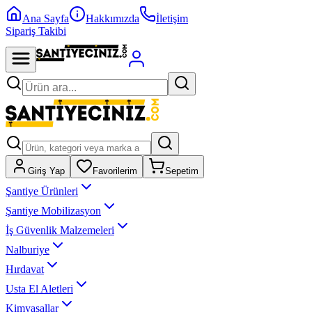
Ana Sayfa
Hakkımızda
İletişim
Sipariş Takibi
Giriş Yap
Favorilerim
Sepetim
Şantiye Ürünleri
Şantiye Mobilizasyon
İş Güvenlik Malzemeleri
Nalburiye
Hırdavat
Usta El Aletleri
Kimyasallar