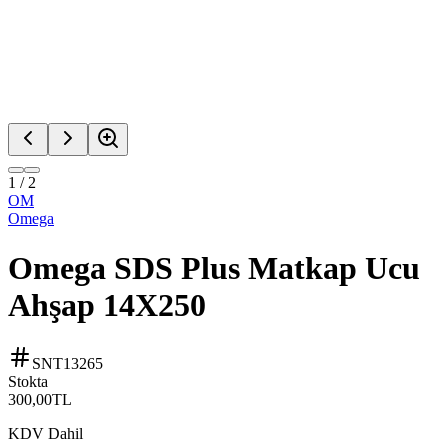
1
/
2
OM
Omega
Omega SDS Plus Matkap Ucu
Ahşap 14X250
SNT13265
Stokta
300,00
TL
KDV Dahil