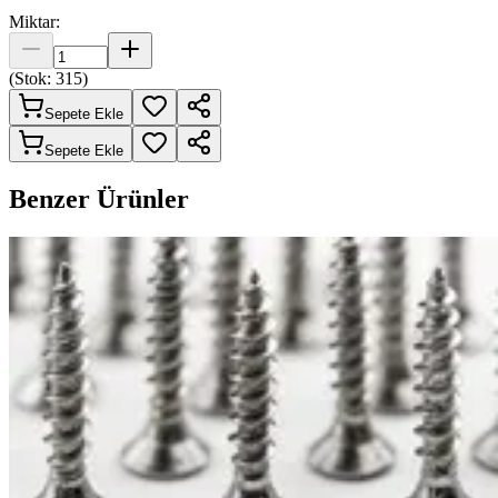
Miktar:
(Stok:
315
)
Sepete Ekle
Sepete Ekle
Benzer Ürünler