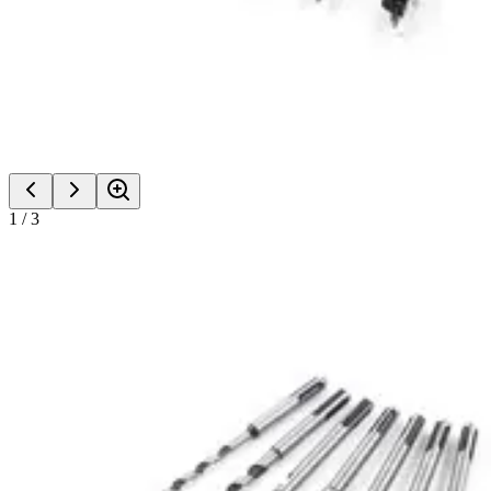
1
/
3