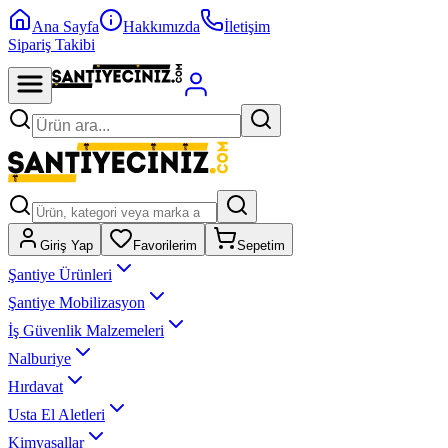
Ana Sayfa
Hakkımızda
İletişim
Sipariş Takibi
Giriş Yap
Favorilerim
Sepetim
Şantiye Ürünleri
Şantiye Mobilizasyon
İş Güvenlik Malzemeleri
Nalburiye
Hırdavat
Usta El Aletleri
Kimyasallar