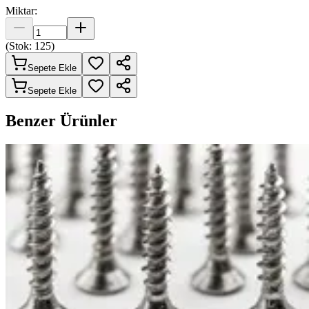
Miktar:
(Stok:
125
)
Sepete Ekle
Sepete Ekle
Benzer Ürünler