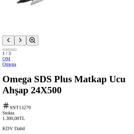
1
/
3
OM
Omega
Omega SDS Plus Matkap Ucu
Ahşap 24X500
SNT13279
Stokta
1.300,00
TL
KDV Dahil