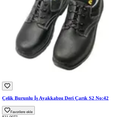
Çelik Burunlu İş Ayakkabısı Deri Çarık S2 No:42
Favorilere ekle
831,00
TL