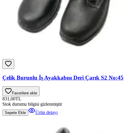
Çelik Burunlu İş Ayakkabısı Deri Çarık S2 No:45
Favorilere ekle
831,00
TL
Stok durumu bilgisi gizlenmiştir
Ürün detayı
Sepete Ekle