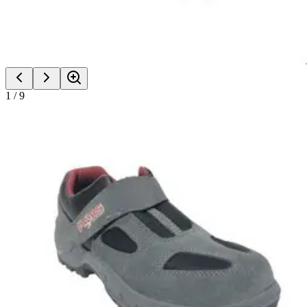
1
/
9