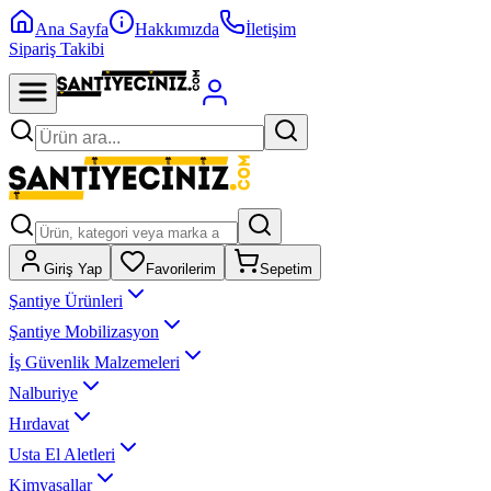
Ana Sayfa
Hakkımızda
İletişim
Sipariş Takibi
Giriş Yap
Favorilerim
Sepetim
Şantiye Ürünleri
Şantiye Mobilizasyon
İş Güvenlik Malzemeleri
Nalburiye
Hırdavat
Usta El Aletleri
Kimyasallar