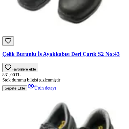
Çelik Burunlu İş Ayakkabısı Deri Çarık S2 No:43
Favorilere ekle
831,00
TL
Stok durumu bilgisi gizlenmiştir
Ürün detayı
Sepete Ekle