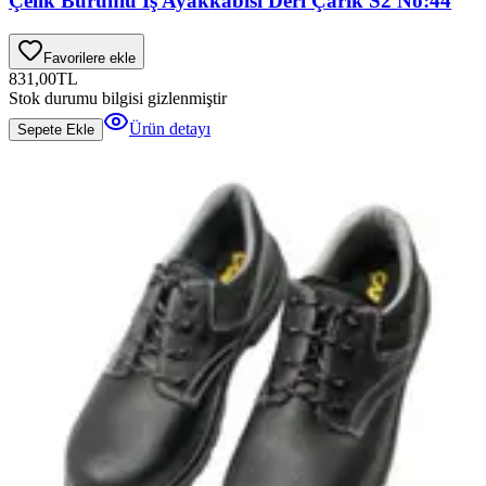
Çelik Burunlu İş Ayakkabısı Deri Çarık S2 No:44
Favorilere ekle
831,00
TL
Stok durumu bilgisi gizlenmiştir
Ürün detayı
Sepete Ekle