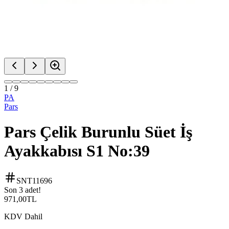
1
/
9
PA
Pars
Pars Çelik Burunlu Süet İş
Ayakkabısı S1 No:39
SNT11696
Son 3 adet!
971,00
TL
KDV Dahil