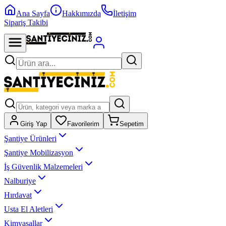
Ana Sayfa
Hakkımızda
İletişim
Sipariş Takibi
Giriş Yap
Favorilerim
Sepetim
Şantiye Ürünleri
Şantiye Mobilizasyon
İş Güvenlik Malzemeleri
Nalburiye
Hırdavat
Usta El Aletleri
Kimyasallar