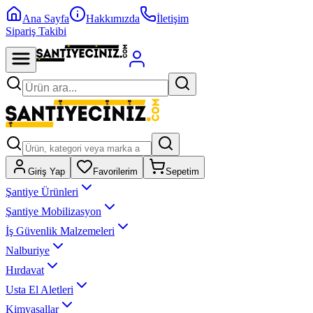
Ana Sayfa
Hakkımızda
İletişim
Sipariş Takibi
Giriş Yap
Favorilerim
Sepetim
Şantiye Ürünleri
Şantiye Mobilizasyon
İş Güvenlik Malzemeleri
Nalburiye
Hırdavat
Usta El Aletleri
Kimyasallar