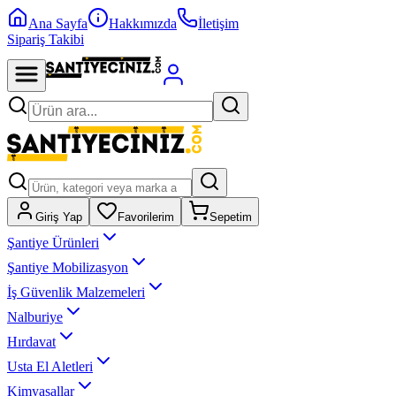
Ana Sayfa
Hakkımızda
İletişim
Sipariş Takibi
Giriş Yap
Favorilerim
Sepetim
Şantiye Ürünleri
Şantiye Mobilizasyon
İş Güvenlik Malzemeleri
Nalburiye
Hırdavat
Usta El Aletleri
Kimyasallar