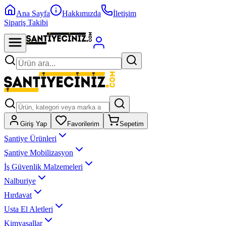
Ana Sayfa
Hakkımızda
İletişim
Sipariş Takibi
Giriş Yap
Favorilerim
Sepetim
Şantiye Ürünleri
Şantiye Mobilizasyon
İş Güvenlik Malzemeleri
Nalburiye
Hırdavat
Usta El Aletleri
Kimyasallar