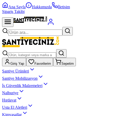
Ana Sayfa
Hakkımızda
İletişim
Sipariş Takibi
Giriş Yap
Favorilerim
Sepetim
Şantiye Ürünleri
Şantiye Mobilizasyon
İş Güvenlik Malzemeleri
Nalburiye
Hırdavat
Usta El Aletleri
Kimyasallar