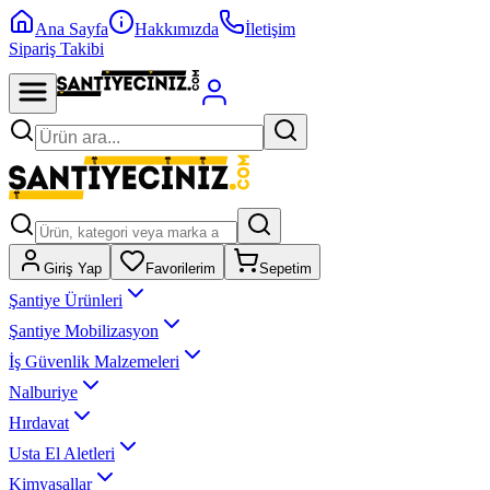
Ana Sayfa
Hakkımızda
İletişim
Sipariş Takibi
Giriş Yap
Favorilerim
Sepetim
Şantiye Ürünleri
Şantiye Mobilizasyon
İş Güvenlik Malzemeleri
Nalburiye
Hırdavat
Usta El Aletleri
Kimyasallar