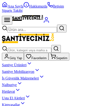
Ana Sayfa
Hakkımızda
İletişim
Sipariş Takibi
Giriş Yap
Favorilerim
Sepetim
Şantiye Ürünleri
Şantiye Mobilizasyon
İş Güvenlik Malzemeleri
Nalburiye
Hırdavat
Usta El Aletleri
Kimyasallar