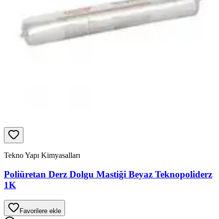
Tekno Yapı Kimyasalları
Poliüretan Derz Dolgu Mastiği Beyaz Teknopoliderz
1K
Favorilere ekle